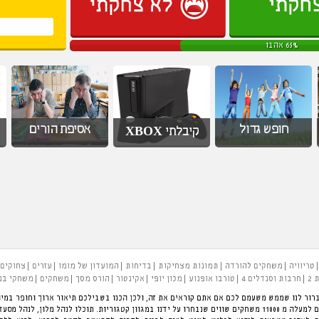
65% אהבו
חופש גדול
אסיפת הורים
קיבלתי XBOX
טריוויה
משחקים להורדה
תמונות מצחיקות
בדיחות
המועדון של מומו
עזרים
צחוקים
 2
חרבות וסנדלים 4
טורבו אופנוע
מכון יופי
אקינטור
הורס מסך
משחקים
משחקי בנ
רור לנו שממש משעמם לכם אם אתם קוראים את זה, ולכן הכנו בשבילכם תיאור ארוך וחופר במיו
להעביר את הזמן בכיף. פינת המשחקים הגדולה בארץ עם למעלה מ 11000 משחקים שווים שנבחרו על ידנו במגוון קטגוריות.