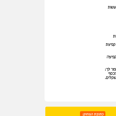
עשות
ת
 קפיצת
קפיצה
מר לך:
הכסף
שקלים.