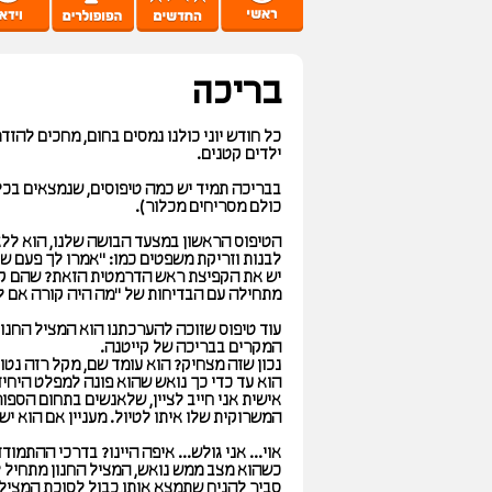
בריכה
כל חודש יוני כולנו נמסים בחום, מחכים להז
ילדים קטנים.
בבריכה תמיד יש כמה טיפוסים, שנמצאים בכל ב
כולם מסריחים מכלור).
הטיפוס הראשון במצעד הבושה שלנו, הוא ללא 
יש את הקפיצת ראש הדרמטית הזאת? שהם קופ
מתחילה עם הבדיחות של "מה היה קורה אם לא ה
עוד טיפוס שזוכה להערכתנו הוא המציל החנון
המקרים בבריכה של קייטנה.
נכון שזה מצחיק? הוא עומד שם, מקל רזה נטול
הוא עד כדי כך נואש שהוא פונה למפלט היחי
אישית אני חייב לציין, שלאנשים בתחום הספו
המשרוקית שלו איתו לטיול. מעניין אם הוא ישן
אוי... אני גולש... איפה היינו? בדרכי ההתמ
כשהוא מצב ממש נואש, המציל החנון מתחיל ל
סביר להניח שתמצא אותו כבול לסוכת המציל, 