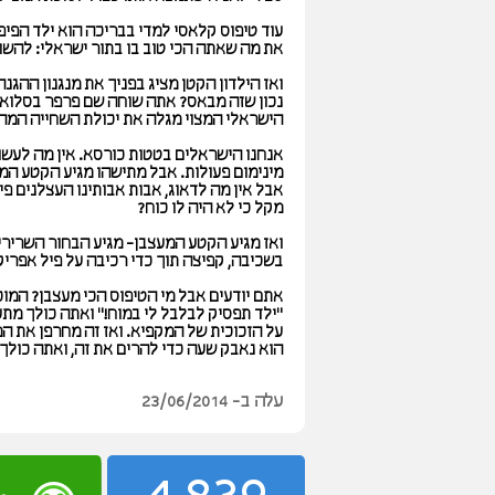
עוד טיפוס קלאסי למדי בבריכה הוא ילד הפיפ
את מה שאתה הכי טוב בו בתור ישראלי: להשווי
ואז הילדון הקטן מציג בפניך את מנגנון ההגנ
נכון שזה מבאס? אתה שוחה שם פרפר בסלואו, 
הישראלי המצוי מגלה את יכולת השחייה המהיר
אנחנו הישראלים בטטות כורסא. אין מה לעשו
מינימום פעולות. אבל מתישהו מגיע הקטע המ
אבל אין מה לדאוג, אבות אבותינו העצלנים פי
מקל כי לא היה לו כוח?
ואז מגיע הקטע המעצבן- מגיע הבחור השרירי
בשכיבה, קפיצה תוך כדי רכיבה על פיל אפריקנ
אתם יודעים אבל מי הטיפוס הכי מעצבן? המוכ
"ילד תפסיק לבלבל לי במוח!" ואתה כולך מת
על הזכוכית של המקפיא. ואז זה מחרפן את המ
הוא נאבק שעה כדי להרים את זה, ואתה כולך 
עלה ב- 23/06/2014