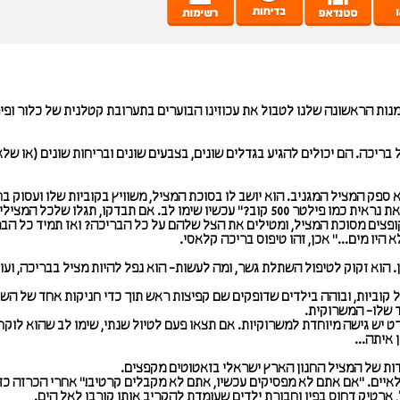
דמנות הראשונה שלנו לטבול את עכוזינו הבוערים בתערובת קטלנית של כלור ופי
ריכה. הם יכולים להגיע בגדלים שונים, בצבעים שונים ובריחות שונים (או שלא.
ספק המציל המגניב. הוא יושב לו בסוכת המציל, משוויץ בקוביות שלו ועסוק בח
לבנות וזריקת משפטים כמו: "אמרו לך פעם שאת נראית כמו פילטר 500 קוב?" עכשיו שימו לב. אם תבדקו, תגלו שלכ
צים מסוכת המציל, ומטילים את הצל שלהם על כל הבריכה? ואז תמיד כל הב
יו מים..." אכן, זהו טיפוס בריכה קלאסי.
. הוא זקוק לטיפול השתלת גשר, ומה לעשות- הוא נפל להיות מציל בבריכה, ועו
 קוביות, ובוהה בילדים שדופקים שם קפיצות ראש תוך כדי חניקות אחד של השני
ד שלו- המשרוקית.
רט יש גישה מיוחדת למשרוקיות. אם תצאו פעם לטיול שנתי, שימו לב שהוא לוקח
 איתה...
ודדות של המציל החנון הארץ ישראלי בזאטוטים מקפצים.
איים. "אם אתם לא מפסיקים עכשיו, אתם לא מקבלים קרטיב!" אחרי הכרזה כז
ארטיק דחוס בפיו וחבורת ילדים שעומדת להקריב אותו קורבן לאל הים.