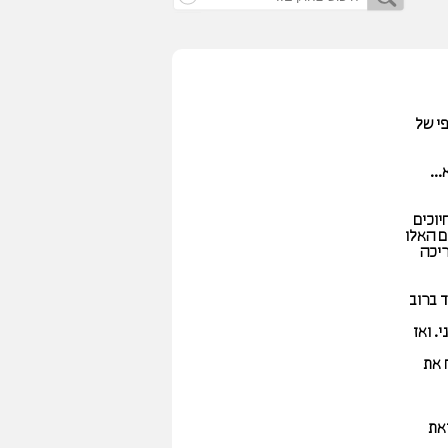
פי של
..
יוכים
ל המצילים האלו
ריכה
ד ברוב
. ואז
 את
את