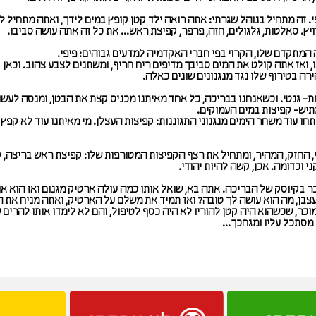
י. זה מתחיל בנוהל שגרתי: אתה רואה ילד קטן קופץ במים לידך, ואתה מתחיל ל
ץ. סאלטות, גלגולים, חזה, פרפר, קפיצת ראש... את כל זה אתה עושה סביבו.
ה המתקדם שלו, הקרוי בפי חברי האקדמיה למדעים גבוהים: פיפי.
ואז אתה קולט את המים סביבך מדיפים ריח חריף, ומשתנים לצבע צהוב. וכאן
ה בטירוף שלו נגד מנגנונים שונים כאלה.
ת- גנטי. וכשאנחנו בבריכה, כל אחד מאיתנו מכניס קצת את הבטן, ומנסה לעשו
תיש- קפיצות במים העמוקים.
תחו עוד משחר הימים מנגנוני התגוננות: קפיצות העצלן. מי מאיתנו עוד לא קפץ
, החזק, המהיר, ומתחיל את רצף הקפיצות המטורפות שלו: קפיצת ראש בריצה, 
י וכדומה. אכן, קשה להיות יהודי.
ר בקיוסק של הבריכה. אתה בא, שואל אותו כמה עולה ארטיק מגנום ואז הוא או
עצבן, מה הוא עושה לך טובה? ואז תמיד את משלם על הארטיק, ואתה מניח את 
וכר, שכשהוא היה קטן להוריו לא היה כסף לטיפול, והם לא לימדו אותו להרים 
מסתכל עליו ומגחכך...